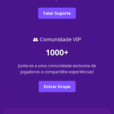
Falar Suporte
👥 Comunidade VIP
1000+
Junte-se a uma comunidade exclusiva de
jogadores e compartilhe experiências!
Entrar Grupo