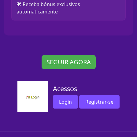
🎁 Receba bônus exclusivos
automaticamente
SEGUIR AGORA
Acessos
Login
Registrar-se