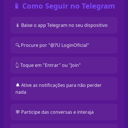
📱 Como Seguir no Telegram
📱 Baixe o app Telegram no seu dispositivo
🔍 Procure por "@7U LoginOficial"
👆 Toque em "Entrar" ou "Join"
🔔 Ative as notificações para não perder
nada
💬 Participe das conversas e interaja