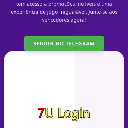
tem acesso a promoções incríveis e uma
experiência de jogo inigualável. Junte-se aos
vencedores agora!
SEGUIR NO TELEGRAM