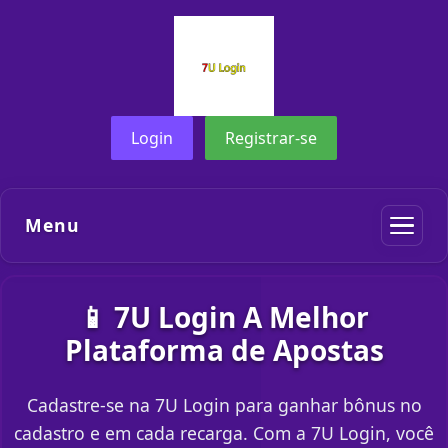
Login
Registrar-se
Menu
📱 7U Login A Melhor
Plataforma de Apostas
Cadastre-se na 7U Login para ganhar bônus no
cadastro e em cada recarga. Com a 7U Login, você