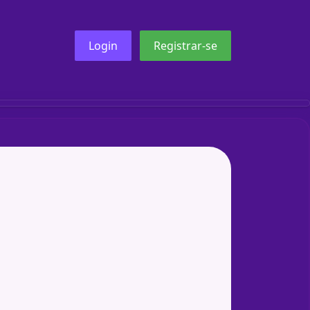
Login
Registrar-se