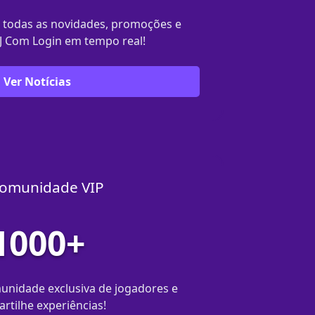
e todas as novidades, promoções e
JJ Com Login em tempo real!
Ver Notícias
Comunidade VIP
1000+
unidade exclusiva de jogadores e
rtilhe experiências!