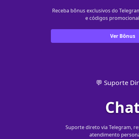
Receba bônus exclusivos do Telegra
e códigos promocionai
Ver Bônus
💬 Suporte Di
Cha
Suporte direto via Telegram, r
atendimento persona