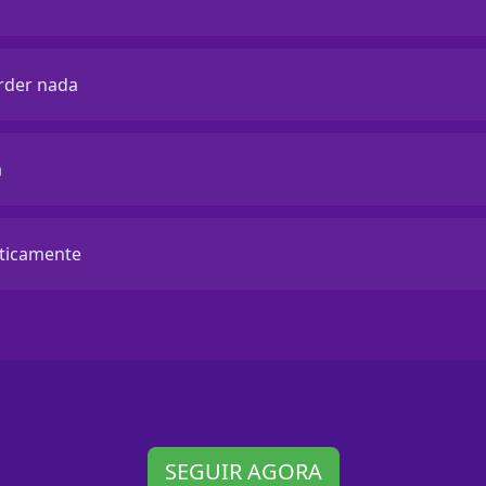
erder nada
a
aticamente
SEGUIR AGORA