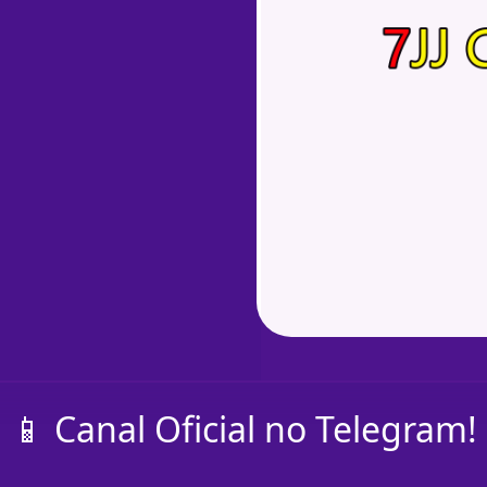
📱 Canal Oficial no Telegram!