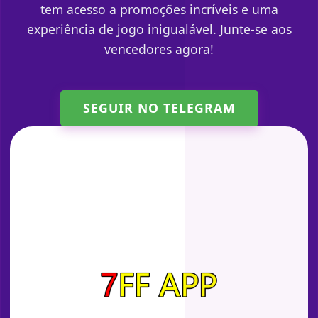
tem acesso a promoções incríveis e uma
experiência de jogo inigualável. Junte-se aos
vencedores agora!
SEGUIR NO TELEGRAM