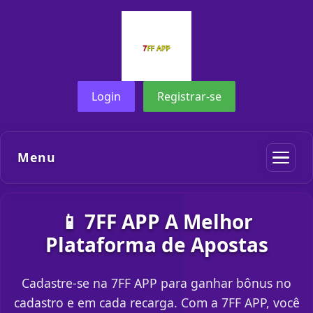
Login
Registrar-se
Menu
📱 7FF APP A Melhor
Plataforma de Apostas
Cadastre-se na 7FF APP para ganhar bônus no
cadastro e em cada recarga. Com a 7FF APP, você