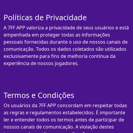
Políticas de Privacidade
A 7FF APP valoriza a privacidade de seus usuários e está
empenhada em proteger todas as informações
pessoais fornecidas durante o uso de nossos canais de
comunicação. Todos os dados coletados são utilizados
exclusivamente para fins de melhoria contínua da
experiência de nossos jogadores.
Termos e Condições
Os usuários da 7FF APP concordam em respeitar todas
as regras e regulamentos estabelecidos. É importante
ler e entender todos os termos antes de participar de
nossos canais de comunicação. A violação destes