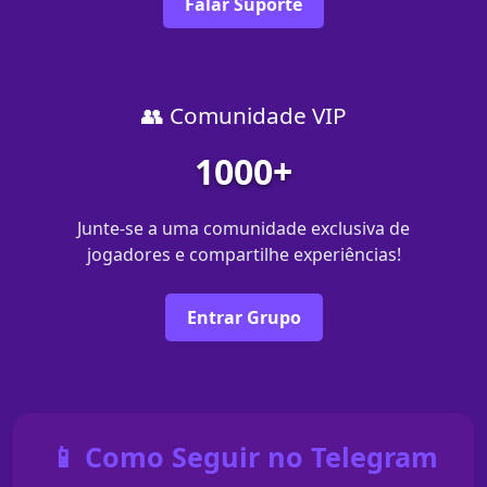
Falar Suporte
👥 Comunidade VIP
1000+
Junte-se a uma comunidade exclusiva de
jogadores e compartilhe experiências!
Entrar Grupo
📱 Como Seguir no Telegram