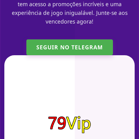
tem acesso a promoções incríveis e uma
experiência de jogo inigualável. Junte-se aos
vencedores agora!
SEGUIR NO TELEGRAM