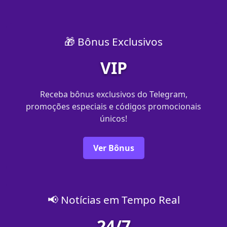
🎁 Bônus Exclusivos
VIP
Receba bônus exclusivos do Telegram,
promoções especiais e códigos promocionais
únicos!
Ver Bônus
📢 Notícias em Tempo Real
24/7