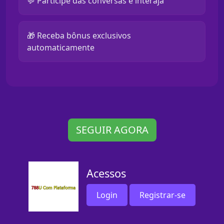
💬 Participe das conversas e interaja
🎁 Receba bônus exclusivos
automaticamente
SEGUIR AGORA
Acessos
Login
Registrar-se