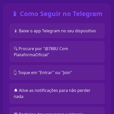
📱 Como Seguir no Telegram
📱 Baixe o app Telegram no seu dispositivo
🔍 Procure por "@788U Com
PlataformaOficial"
👆 Toque em "Entrar" ou "Join"
🔔 Ative as notificações para não perder
nada