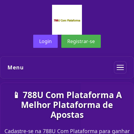
Login
Registrar-se
Menu
📱 788U Com Plataforma A
Melhor Plataforma de
Apostas
Cadastre-se na 788U Com Plataforma para ganhar