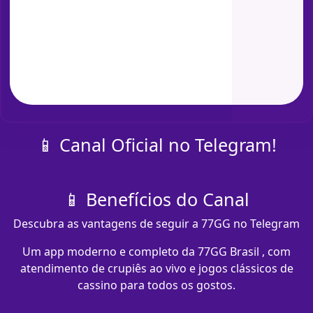
📱 Canal Oficial no Telegram!
📱 Benefícios do Canal
Descubra as vantagens de seguir a 77GG no Telegram
Um app moderno e completo da 77GG Brasil , com
atendimento de crupiês ao vivo e jogos clássicos de
cassino para todos os gostos.