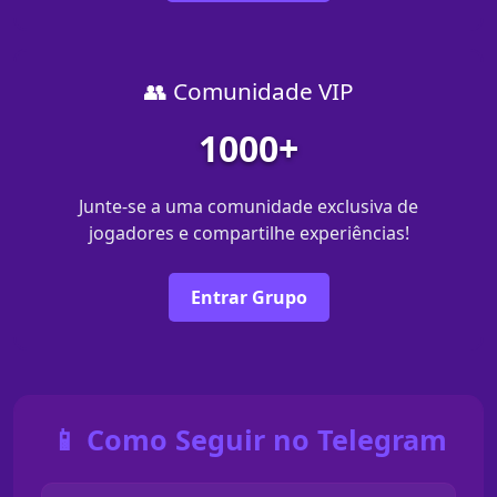
👥 Comunidade VIP
1000+
Junte-se a uma comunidade exclusiva de
jogadores e compartilhe experiências!
Entrar Grupo
📱 Como Seguir no Telegram