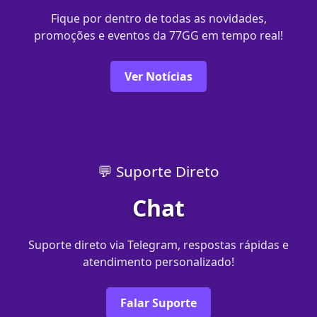
Fique por dentro de todas as novidades,
promoções e eventos da 77GG em tempo real!
Ver Notícias
💬 Suporte Direto
Chat
Suporte direto via Telegram, respostas rápidas e
atendimento personalizado!
Falar Suporte