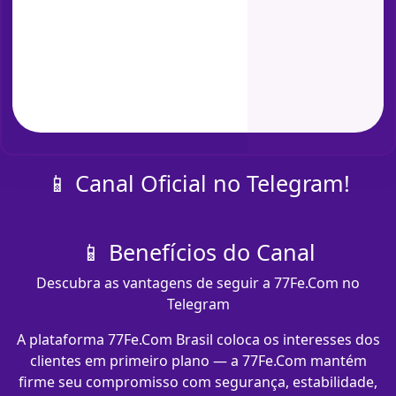
📱 Canal Oficial no Telegram!
📱 Benefícios do Canal
Descubra as vantagens de seguir a 77Fe.Com no
Telegram
A plataforma 77Fe.Com Brasil coloca os interesses dos
clientes em primeiro plano — a 77Fe.Com mantém
firme seu compromisso com segurança, estabilidade,