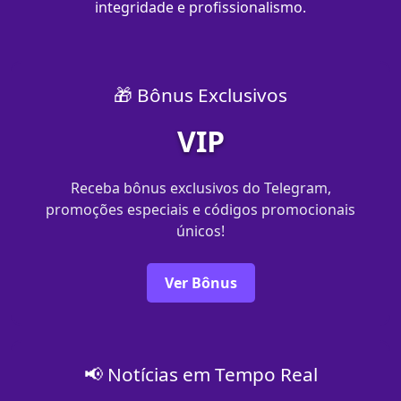
integridade e profissionalismo.
🎁 Bônus Exclusivos
VIP
Receba bônus exclusivos do Telegram,
promoções especiais e códigos promocionais
únicos!
Ver Bônus
📢 Notícias em Tempo Real