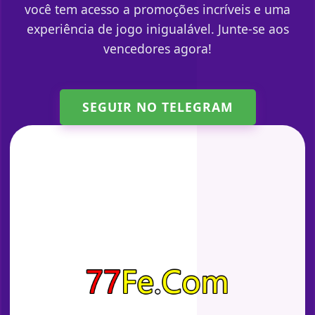
você tem acesso a promoções incríveis e uma
experiência de jogo inigualável. Junte-se aos
vencedores agora!
SEGUIR NO TELEGRAM