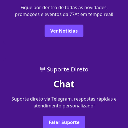
Fique por dentro de todas as novidades,
promoções e eventos da 77At em tempo real!
Ver Notícias
💬 Suporte Direto
Chat
Suporte direto via Telegram, respostas rápidas e
atendimento personalizado!
Falar Suporte