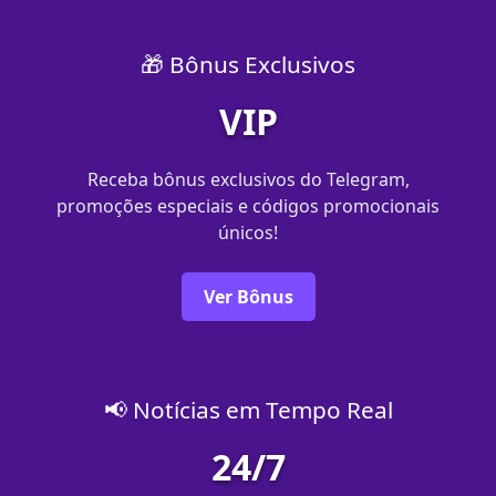
🎁 Bônus Exclusivos
VIP
Receba bônus exclusivos do Telegram,
promoções especiais e códigos promocionais
únicos!
Ver Bônus
📢 Notícias em Tempo Real
24/7