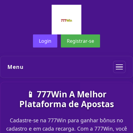
Login
Registrar-se
Menu
📱 777Win A Melhor
Plataforma de Apostas
Cadastre-se na 777Win para ganhar bônus no
cadastro e em cada recarga. Com a 777Win, você