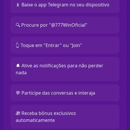
📱 Baixe o app Telegram no seu dispositivo
🔍 Procure por "@777WinOficial"
👆 Toque em "Entrar" ou "Join"
🔔 Ative as notificações para não perder
nada
💬 Participe das conversas e interaja
🎁 Receba bônus exclusivos
automaticamente