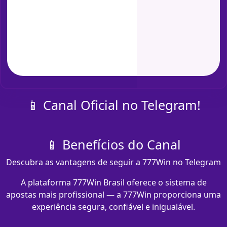
📱 Canal Oficial no Telegram!
📱 Benefícios do Canal
Descubra as vantagens de seguir a 777Win no Telegram
A plataforma 777Win Brasil oferece o sistema de
apostas mais profissional — a 777Win proporciona uma
experiência segura, confiável e inigualável.