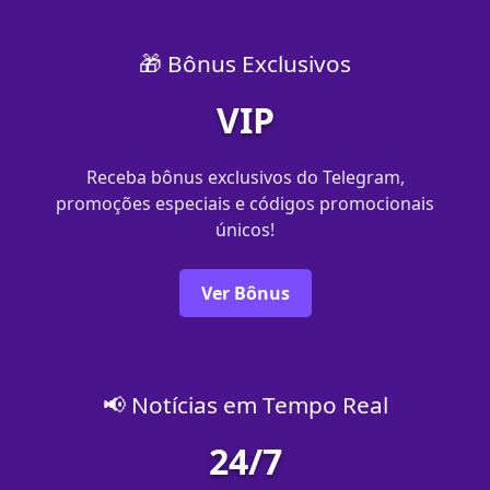
🎁 Bônus Exclusivos
VIP
Receba bônus exclusivos do Telegram,
promoções especiais e códigos promocionais
únicos!
Ver Bônus
📢 Notícias em Tempo Real
24/7