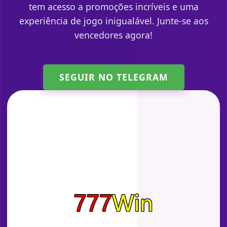
tem acesso a promoções incríveis e uma
experiência de jogo inigualável. Junte-se aos
vencedores agora!
SEGUIR NO TELEGRAM