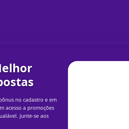
Melhor
postas
 bônus no cadastro e em
tem acesso a promoções
ualável. Junte-se aos