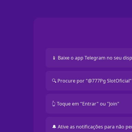
📱 Baixe o app Telegram no seu disp
🔍 Procure por "@777Pg SlotOficial"
👆 Toque em "Entrar" ou "Join"
🔔 Ative as notificações para não p