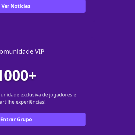
Ver Notícias
Comunidade VIP
1000+
unidade exclusiva de jogadores e
rtilhe experiências!
Entrar Grupo