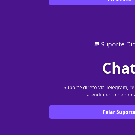
💬 Suporte Di
Cha
Suporte direto via Telegram, r
atendimento persona
Falar Suport