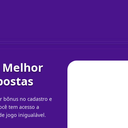
A Melhor
postas
r bônus no cadastro e
ocê tem acesso a
e jogo inigualável.