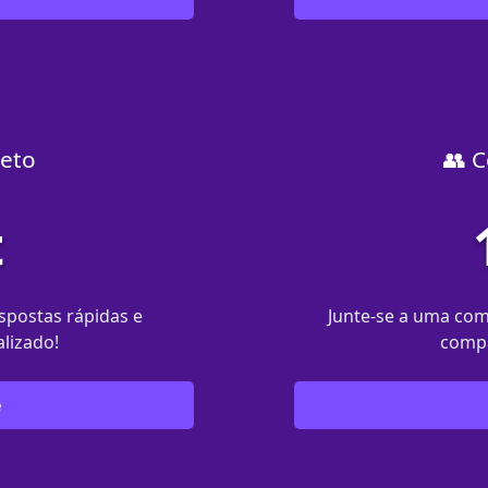
reto
👥 
t
espostas rápidas e
Junte-se a uma com
lizado!
compa
e