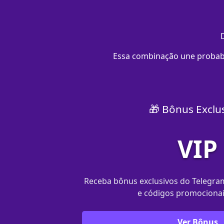
Essa combinação une probabil
🎁 Bônus Exclu
VIP
Receba bônus exclusivos do Telegra
e códigos promocionai
Ver Bônus