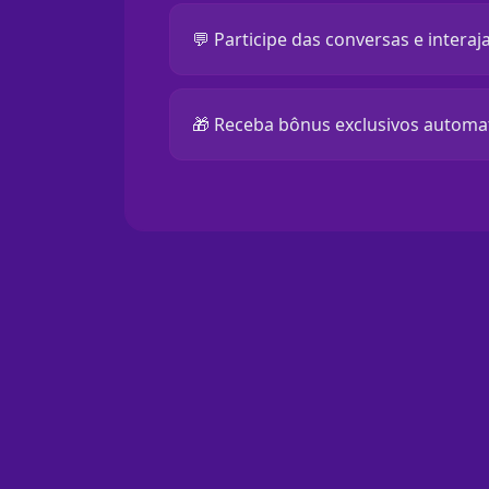
💬 Participe das conversas e interaj
🎁 Receba bônus exclusivos autom