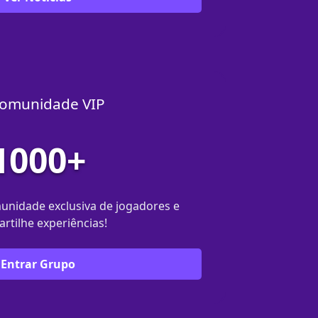
Comunidade VIP
1000+
unidade exclusiva de jogadores e
rtilhe experiências!
Entrar Grupo