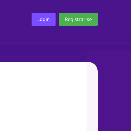
Login
Registrar-se