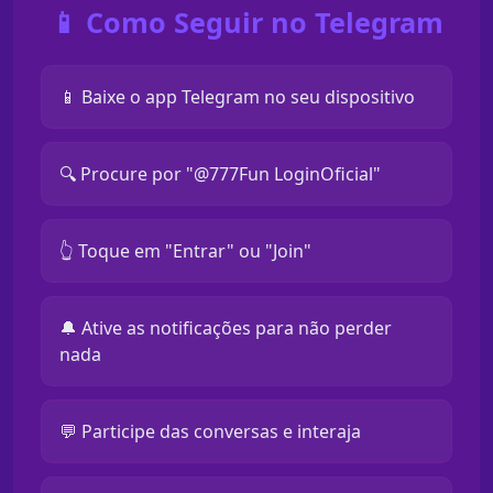
📱 Como Seguir no Telegram
📱 Baixe o app Telegram no seu dispositivo
🔍 Procure por "@777Fun LoginOficial"
👆 Toque em "Entrar" ou "Join"
🔔 Ative as notificações para não perder
nada
💬 Participe das conversas e interaja