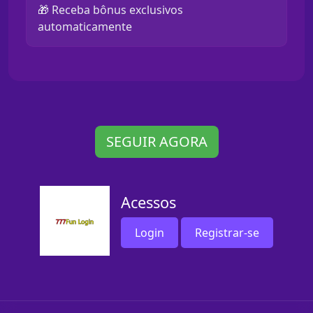
🎁 Receba bônus exclusivos
automaticamente
SEGUIR AGORA
Acessos
Login
Registrar-se