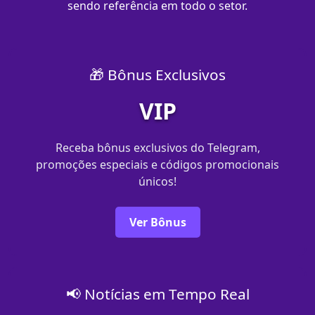
sendo referência em todo o setor.
🎁 Bônus Exclusivos
VIP
Receba bônus exclusivos do Telegram,
promoções especiais e códigos promocionais
únicos!
Ver Bônus
📢 Notícias em Tempo Real