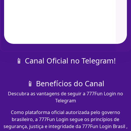
📱 Canal Oficial no Telegram!
📱 Benefícios do Canal
Descubra as vantagens de seguir a 777Fun Login no
Telegram
Como plataforma oficial autorizada pelo governo
brasileiro, a 777Fun Login segue os princípios de
segurança, justiça e integridade da 777Fun Login Brasil ,