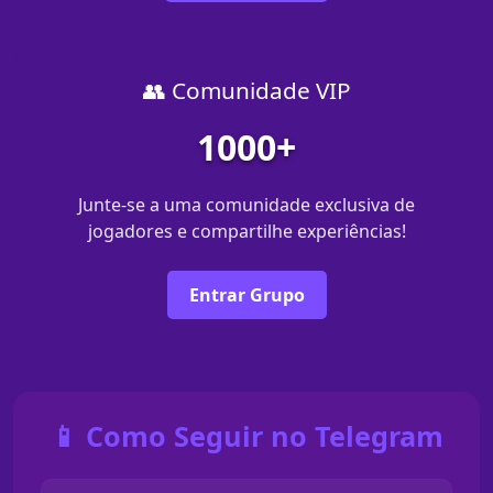
👥 Comunidade VIP
1000+
Junte-se a uma comunidade exclusiva de
jogadores e compartilhe experiências!
Entrar Grupo
📱 Como Seguir no Telegram