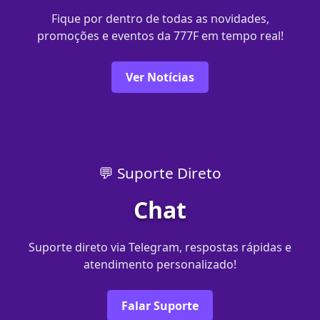
Fique por dentro de todas as novidades,
promoções e eventos da 777F em tempo real!
Ver Notícias
💬 Suporte Direto
Chat
Suporte direto via Telegram, respostas rápidas e
atendimento personalizado!
Falar Suporte