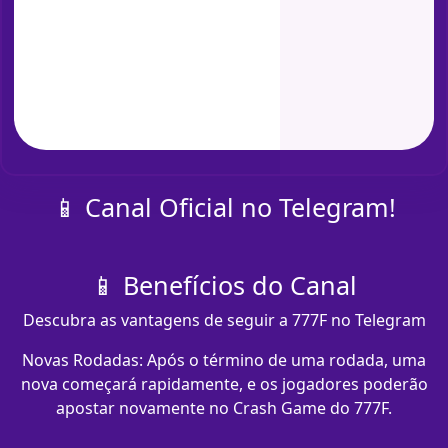
📱 Canal Oficial no Telegram!
📱 Benefícios do Canal
Descubra as vantagens de seguir a 777F no Telegram
Novas Rodadas: Após o término de uma rodada, uma
nova começará rapidamente, e os jogadores poderão
apostar novamente no Crash Game do 777F.