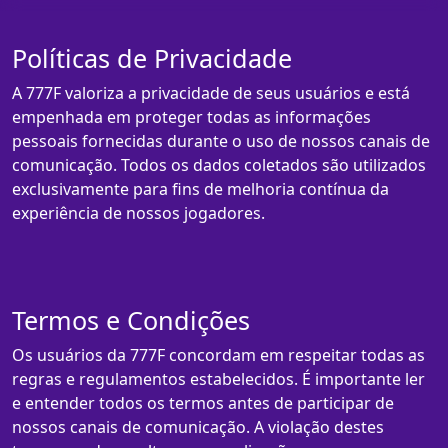
Políticas de Privacidade
A 777F valoriza a privacidade de seus usuários e está
empenhada em proteger todas as informações
pessoais fornecidas durante o uso de nossos canais de
comunicação. Todos os dados coletados são utilizados
exclusivamente para fins de melhoria contínua da
experiência de nossos jogadores.
Termos e Condições
Os usuários da 777F concordam em respeitar todas as
regras e regulamentos estabelecidos. É importante ler
e entender todos os termos antes de participar de
nossos canais de comunicação. A violação destes