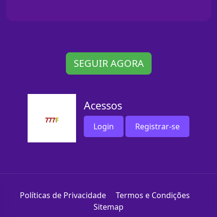
SEGUIR AGORA
Acessos
Login
Registrar-se
Políticas de Privacidade
Termos e Condições
Sitemap