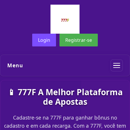
Login
Registrar-se
Menu
📱 777F A Melhor Plataforma
de Apostas
Cadastre-se na 777F para ganhar bônus no
cadastro e em cada recarga. Com a 777F, você tem