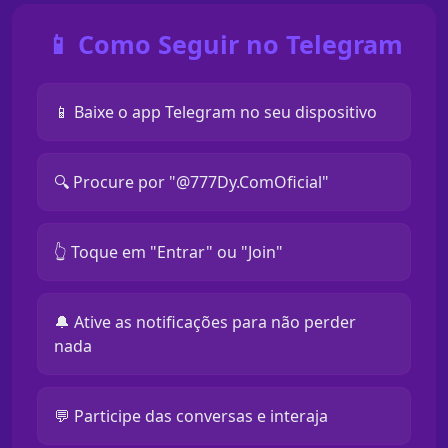
📱 Como Seguir no Telegram
📱 Baixe o app Telegram no seu dispositivo
🔍 Procure por "@777Dy.ComOficial"
👆 Toque em "Entrar" ou "Join"
🔔 Ative as notificações para não perder
nada
💬 Participe das conversas e interaja