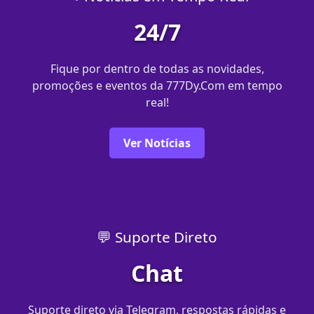
24/7
Fique por dentro de todas as novidades,
promoções e eventos da 777Dy.Com em tempo
real!
Ver Notícias
💬 Suporte Direto
Chat
Suporte direto via Telegram, respostas rápidas e