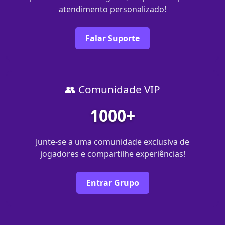
atendimento personalizado!
Falar Suporte
👥 Comunidade VIP
1000+
Junte-se a uma comunidade exclusiva de
jogadores e compartilhe experiências!
Entrar Grupo