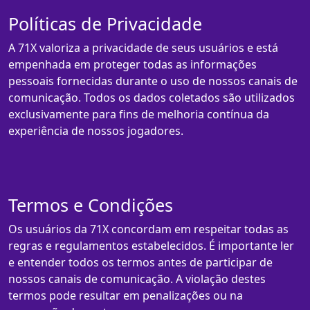
Políticas de Privacidade
A 71X valoriza a privacidade de seus usuários e está
empenhada em proteger todas as informações
pessoais fornecidas durante o uso de nossos canais de
comunicação. Todos os dados coletados são utilizados
exclusivamente para fins de melhoria contínua da
experiência de nossos jogadores.
Termos e Condições
Os usuários da 71X concordam em respeitar todas as
regras e regulamentos estabelecidos. É importante ler
e entender todos os termos antes de participar de
nossos canais de comunicação. A violação destes
termos pode resultar em penalizações ou na