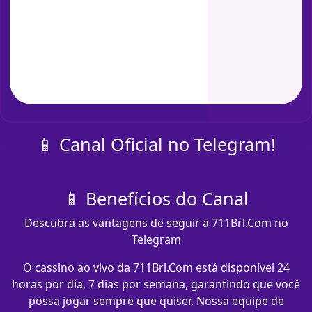
📱 Canal Oficial no Telegram!
📱 Benefícios do Canal
Descubra as vantagens de seguir a 711Brl.Com no
Telegram
O cassino ao vivo da 711Brl.Com está disponível 24
horas por dia, 7 dias por semana, garantindo que você
possa jogar sempre que quiser. Nossa equipe de