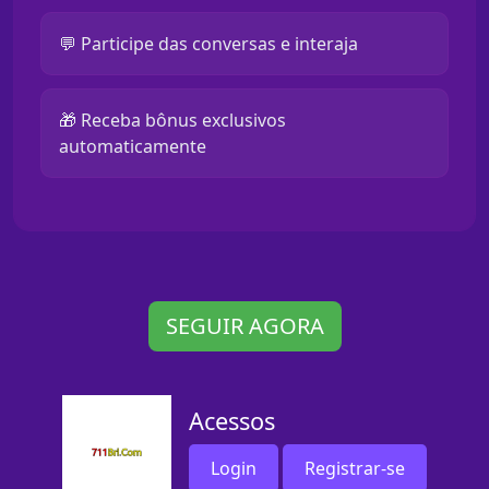
💬 Participe das conversas e interaja
🎁 Receba bônus exclusivos
automaticamente
SEGUIR AGORA
Acessos
Login
Registrar-se