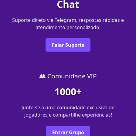
Chat
Suporte direto via Telegram, respostas rápidas e
atendimento personalizado!
Falar Suporte
👥 Comunidade VIP
1000+
Junte-se a uma comunidade exclusiva de
jogadores e compartilhe experiências!
Entrar Grupo