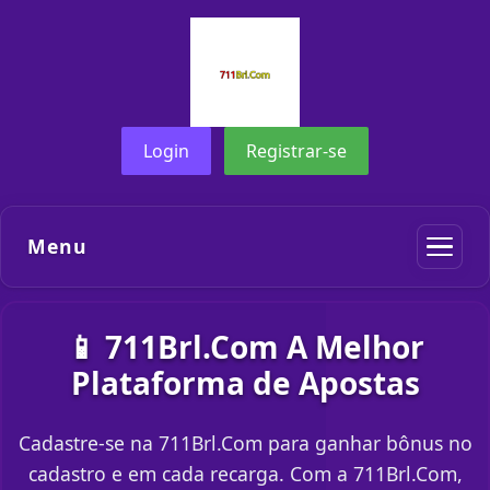
Login
Registrar-se
Menu
📱 711Brl.Com A Melhor
Plataforma de Apostas
Cadastre-se na 711Brl.Com para ganhar bônus no
cadastro e em cada recarga. Com a 711Brl.Com,