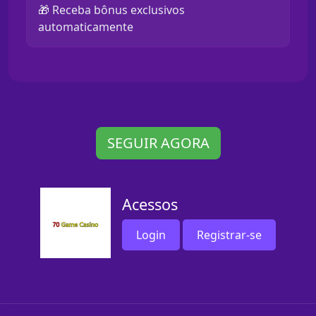
🎁 Receba bônus exclusivos
automaticamente
SEGUIR AGORA
Acessos
Login
Registrar-se