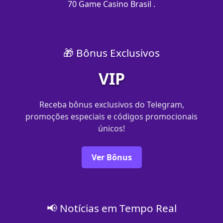
70 Game Casino Brasil .
🎁 Bônus Exclusivos
VIP
Receba bônus exclusivos do Telegram,
promoções especiais e códigos promocionais
únicos!
Ver Bônus
📢 Notícias em Tempo Real