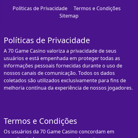
Políticas de Privacidade
Termos e Condições
Sitemap
Políticas de Privacidade
A 70 Game Casino valoriza a privacidade de seus
usuários e está empenhada em proteger todas as
informações pessoais fornecidas durante o uso de
nossos canais de comunicação. Todos os dados
coletados são utilizados exclusivamente para fins de
melhoria contínua da experiência de nossos jogadores.
Termos e Condições
Os usuários da 70 Game Casino concordam em