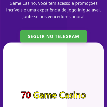
Game Casino, você tem acesso a promoções
incríveis e uma experiência de jogo inigualável.
Junte-se aos vencedores agora!
SEGUIR NO TELEGRAM