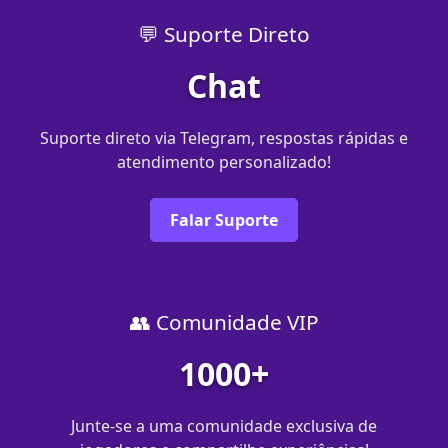
💬 Suporte Direto
Chat
Suporte direto via Telegram, respostas rápidas e
atendimento personalizado!
Falar Suporte
👥 Comunidade VIP
1000+
Junte-se a uma comunidade exclusiva de