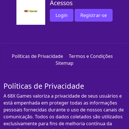
Acessos
Login
Registrar-se
Políticas de Privacidade
Termos e Condições
Sitemap
Políticas de Privacidade
A 68X Games valoriza a privacidade de seus usuários e
está empenhada em proteger todas as informações
pessoais fornecidas durante o uso de nossos canais de
comunicação. Todos os dados coletados são utilizados
exclusivamente para fins de melhoria contínua da