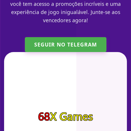
você tem acesso a promoções incríveis e uma
experiência de jogo inigualável. Junte-se aos
vencedores agora!
SEGUIR NO TELEGRAM