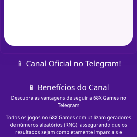
📱 Canal Oficial no Telegram!
📱 Benefícios do Canal
Descubra as vantagens de seguir a 68X Games no
Telegram
Todos os jogos no 68X Games com​ utilizam geradores
de números aleatórios (RNG), assegurando que os
resultados sejam completamente imparciais e