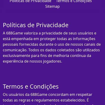
Políticas de Privacidade
Termos e Condições
Sitemap
Políticas de Privacidade
A 688Game valoriza a privacidade de seus usuários e
está empenhada em proteger todas as informações
pessoais fornecidas durante o uso de nossos canais de
comunicação. Todos os dados coletados são utilizados
exclusivamente para fins de melhoria contínua da
experiência de nossos jogadores.
Termos e Condições
Os usuários da 688Game concordam em respeitar
todas as regras e regulamentos estabelecidos. É