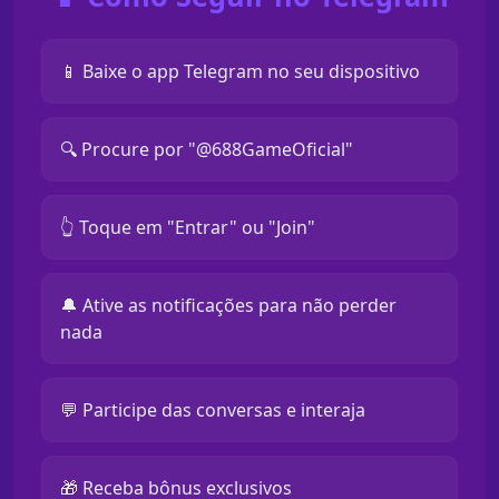
📱 Baixe o app Telegram no seu dispositivo
🔍 Procure por "@688GameOficial"
👆 Toque em "Entrar" ou "Join"
🔔 Ative as notificações para não perder
nada
💬 Participe das conversas e interaja
🎁 Receba bônus exclusivos