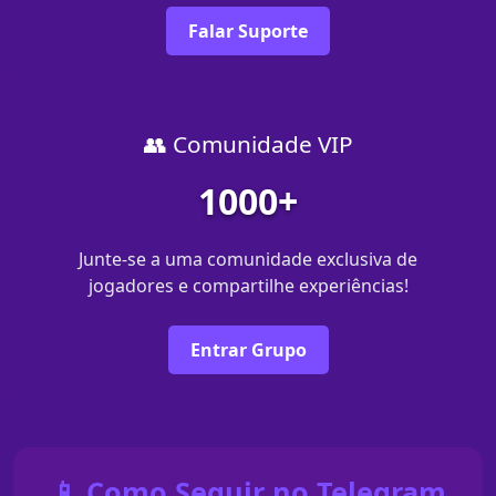
Falar Suporte
👥 Comunidade VIP
1000+
Junte-se a uma comunidade exclusiva de
jogadores e compartilhe experiências!
Entrar Grupo
📱 Como Seguir no Telegram