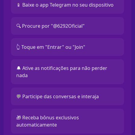
📱 Baixe o app Telegram no seu dispositivo
🔍 Procure por "@6292Oficial"
👆 Toque em "Entrar" ou "Join"
🔔 Ative as notificações para não perder
nada
💬 Participe das conversas e interaja
🎁 Receba bônus exclusivos
automaticamente