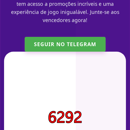
tem acesso a promoções incríveis e uma
experiência de jogo inigualável. Junte-se aos
vencedores agora!
SEGUIR NO TELEGRAM