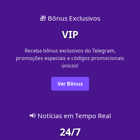
🎁 Bônus Exclusivos
VIP
Receba bônus exclusivos do Telegram,
promoções especiais e códigos promocionais
únicos!
Ver Bônus
📢 Notícias em Tempo Real
24/7