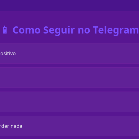
📱 Como Seguir no Telegram
ositivo
erder nada