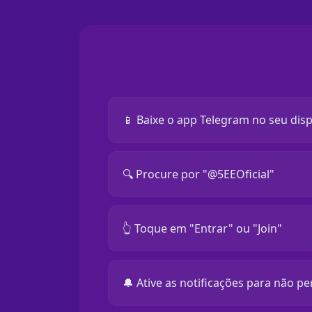
📱 Baixe o app Telegram no seu disp
🔍 Procure por "@5EEOficial"
👆 Toque em "Entrar" ou "Join"
🔔 Ative as notificações para não p