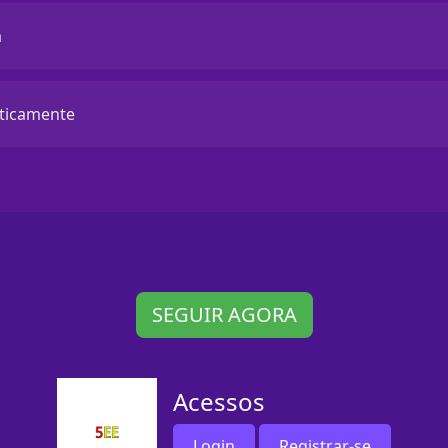
a
aticamente
SEGUIR AGORA
Acessos
Login
Registrar-se