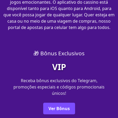
jogos emocionantes. O aplicativo do cassino está
disponível tanto para iOS quanto para Android, para
que você possa jogar de qualquer lugar. Quer esteja em
casa ou no meio de uma viagem de compras, nosso
portal de apostas para celular tem algo para todos.
🎁 Bônus Exclusivos
VIP
Receba bônus exclusivos do Telegram,
promoções especiais e códigos promocionais
únicos!
Ver Bônus