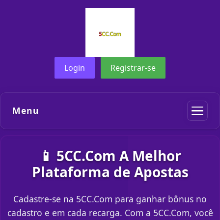
Login
Registrar-se
Menu
📱 5CC.Com A Melhor
Plataforma de Apostas
Cadastre-se na 5CC.Com para ganhar bônus no
cadastro e em cada recarga. Com a 5CC.Com, você