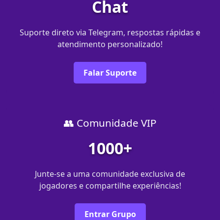
Chat
Suporte direto via Telegram, respostas rápidas e
atendimento personalizado!
Falar Suporte
👥 Comunidade VIP
1000+
Junte-se a uma comunidade exclusiva de
jogadores e compartilhe experiências!
Entrar Grupo