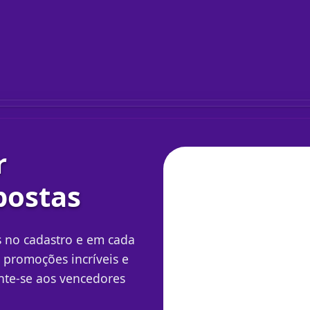
r
postas
s no cadastro e em cada
 promoções incríveis e
unte-se aos vencedores