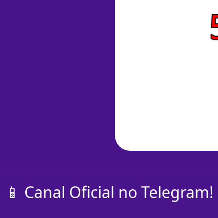
📱 Canal Oficial no Telegram!