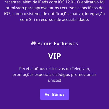
recentes, além de iPads com iOS 12.0+. O aplicativo foi
otimizado para aproveitar os recursos específicos do
iOS, como o sistema de notificações nativo, integração
com Siri e recursos de acessibilidade.
🎁 Bônus Exclusivos
VIP
Receba bônus exclusivos do Telegram,
promoções especiais e códigos promocionais
únicos!
Ver Bônus