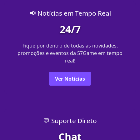
📢 Notícias em Tempo Real
24/7
Fique por dentro de todas as novidades,
promoções e eventos da 57Game em tempo
real!
Ver Notícias
💬 Suporte Direto
Chat