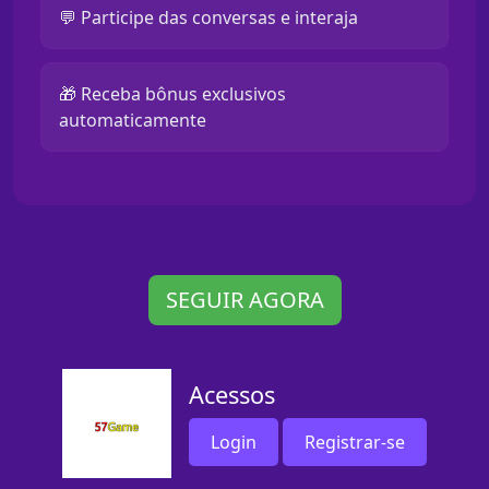
💬 Participe das conversas e interaja
🎁 Receba bônus exclusivos
automaticamente
SEGUIR AGORA
Acessos
Login
Registrar-se