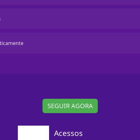
a
aticamente
SEGUIR AGORA
Acessos