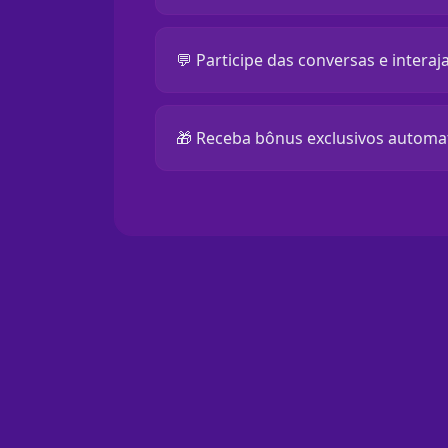
💬 Participe das conversas e interaj
🎁 Receba bônus exclusivos autom