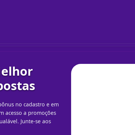
elhor
postas
bônus no cadastro e em
em acesso a promoções
ualável. Junte-se aos