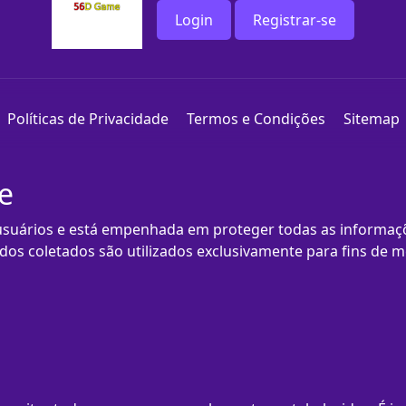
Login
Registrar-se
Políticas de Privacidade
Termos e Condições
Sitemap
de
 usuários e está empenhada em proteger todas as informaç
os coletados são utilizados exclusivamente para fins de m