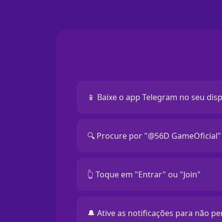
📱 Baixe o app Telegram no seu disp
🔍 Procure por "@56D GameOficial"
👆 Toque em "Entrar" ou "Join"
🔔 Ative as notificações para não p