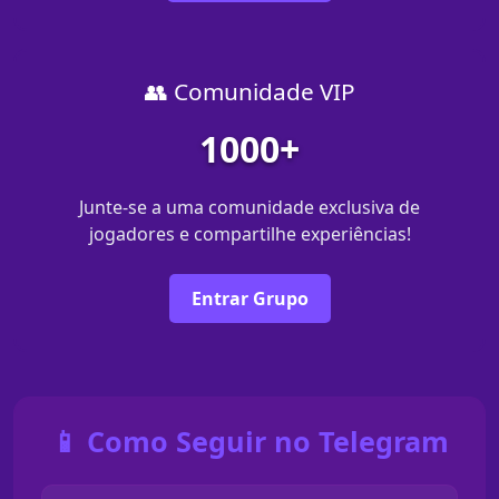
👥 Comunidade VIP
1000+
Junte-se a uma comunidade exclusiva de
jogadores e compartilhe experiências!
Entrar Grupo
📱 Como Seguir no Telegram