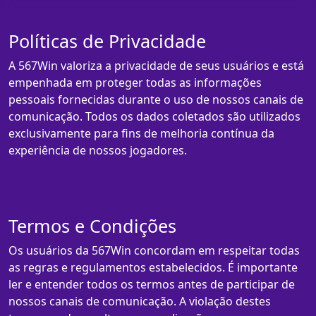
Políticas de Privacidade
A 567Win valoriza a privacidade de seus usuários e está
empenhada em proteger todas as informações
pessoais fornecidas durante o uso de nossos canais de
comunicação. Todos os dados coletados são utilizados
exclusivamente para fins de melhoria contínua da
experiência de nossos jogadores.
Termos e Condições
Os usuários da 567Win concordam em respeitar todas
as regras e regulamentos estabelecidos. É importante
ler e entender todos os termos antes de participar de
nossos canais de comunicação. A violação destes