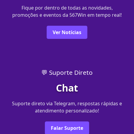
Fique por dentro de todas as novidades,
promoções e eventos da 567Win em tempo real!
Ver Notícias
💬 Suporte Direto
Chat
Suporte direto via Telegram, respostas rápidas e
atendimento personalizado!
Falar Suporte