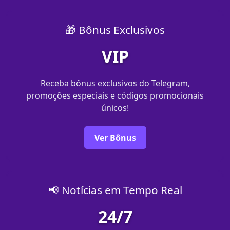
🎁 Bônus Exclusivos
VIP
Receba bônus exclusivos do Telegram,
promoções especiais e códigos promocionais
únicos!
Ver Bônus
📢 Notícias em Tempo Real
24/7