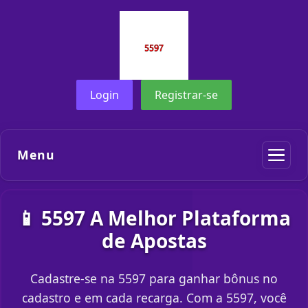
Login
Registrar-se
Menu
📱 5597 A Melhor Plataforma
de Apostas
Cadastre-se na 5597 para ganhar bônus no
cadastro e em cada recarga. Com a 5597, você