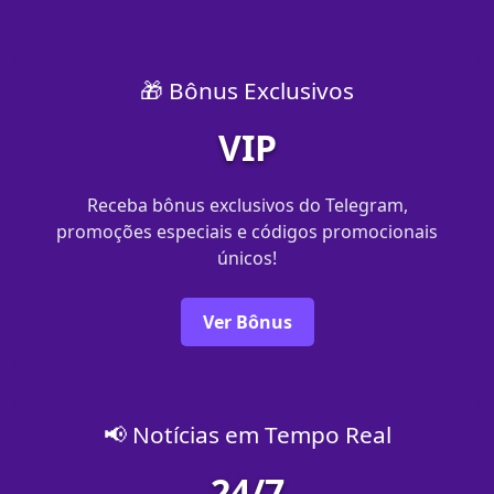
🎁 Bônus Exclusivos
VIP
Receba bônus exclusivos do Telegram,
promoções especiais e códigos promocionais
únicos!
Ver Bônus
📢 Notícias em Tempo Real
24/7