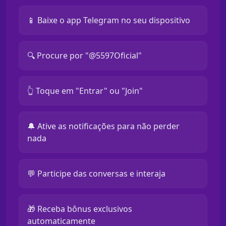
📱 Baixe o app Telegram no seu dispositivo
🔍 Procure por "@5597Oficial"
👆 Toque em "Entrar" ou "Join"
🔔 Ative as notificações para não perder
nada
💬 Participe das conversas e interaja
🎁 Receba bônus exclusivos
automaticamente