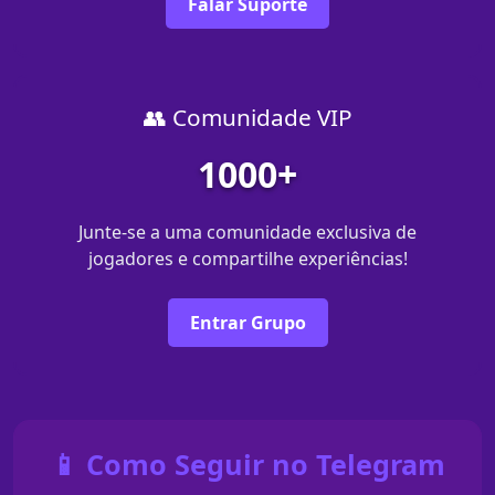
Falar Suporte
👥 Comunidade VIP
1000+
Junte-se a uma comunidade exclusiva de
jogadores e compartilhe experiências!
Entrar Grupo
📱 Como Seguir no Telegram