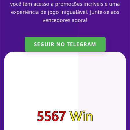
você tem acesso a promoções incríveis e uma
experiência de jogo inigualável. Junte-se aos
vencedores agora!
SEGUIR NO TELEGRAM