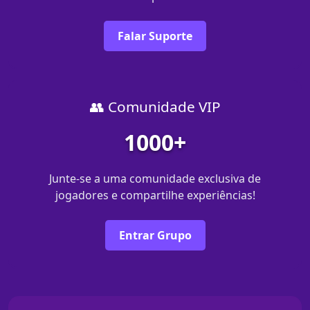
Falar Suporte
👥 Comunidade VIP
1000+
Junte-se a uma comunidade exclusiva de
jogadores e compartilhe experiências!
Entrar Grupo