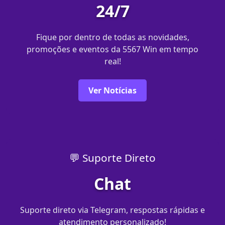
24/7
Fique por dentro de todas as novidades,
promoções e eventos da 5567 Win em tempo
real!
Ver Notícias
💬 Suporte Direto
Chat
Suporte direto via Telegram, respostas rápidas e
atendimento personalizado!