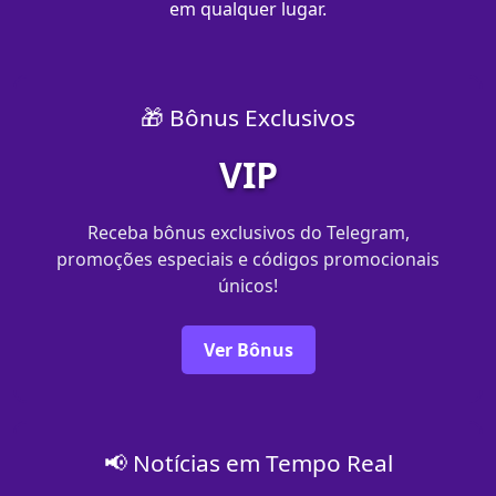
em qualquer lugar.
🎁 Bônus Exclusivos
VIP
Receba bônus exclusivos do Telegram,
promoções especiais e códigos promocionais
únicos!
Ver Bônus
📢 Notícias em Tempo Real