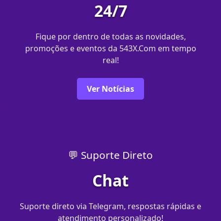
24/7
Fique por dentro de todas as novidades,
promoções e eventos da 543X.Com em tempo
real!
Ver Notícias
💬 Suporte Direto
Chat
Suporte direto via Telegram, respostas rápidas e
atendimento personalizado!