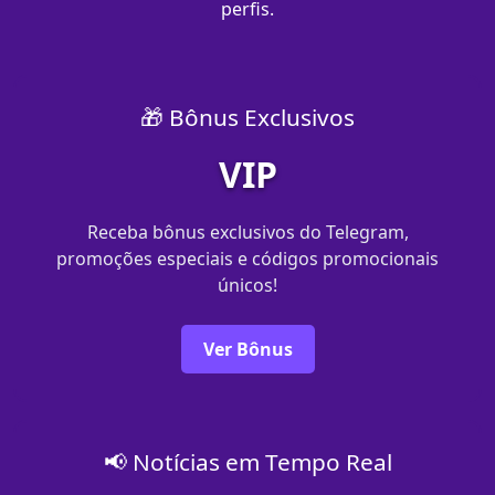
perfis.
🎁 Bônus Exclusivos
VIP
Receba bônus exclusivos do Telegram,
promoções especiais e códigos promocionais
únicos!
Ver Bônus
📢 Notícias em Tempo Real