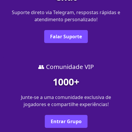
Suporte direto via Telegram, respostas rápidas e
atendimento personalizado!
Falar Suporte
👥 Comunidade VIP
1000+
Junte-se a uma comunidade exclusiva de
jogadores e compartilhe experiências!
Entrar Grupo