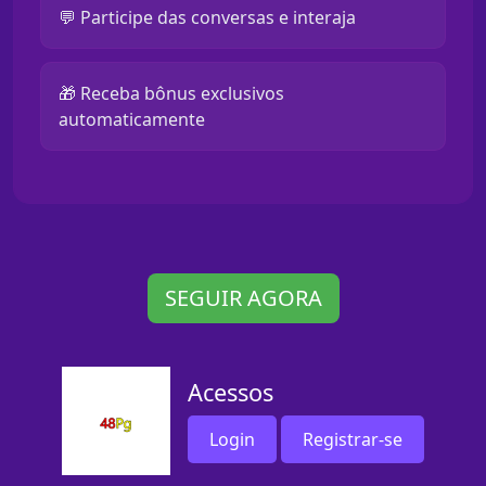
💬 Participe das conversas e interaja
🎁 Receba bônus exclusivos
automaticamente
SEGUIR AGORA
Acessos
Login
Registrar-se