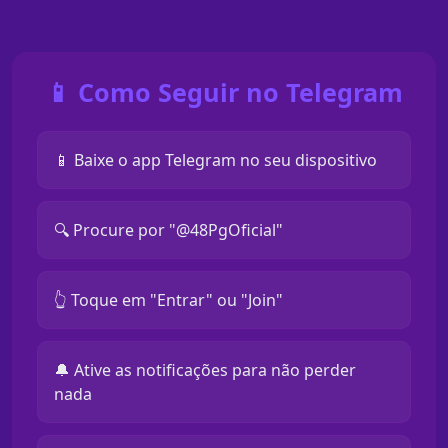
📱 Como Seguir no Telegram
📱 Baixe o app Telegram no seu dispositivo
🔍 Procure por "@48PgOficial"
👆 Toque em "Entrar" ou "Join"
🔔 Ative as notificações para não perder
nada