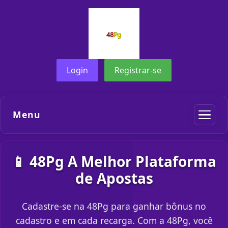
Login
Registrar-se
Menu
📱 48Pg A Melhor Plataforma
de Apostas
Cadastre-se na 48Pg para ganhar bônus no
cadastro e em cada recarga. Com a 48Pg, você