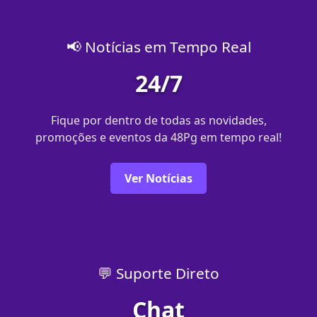
📢 Notícias em Tempo Real
24/7
Fique por dentro de todas as novidades,
promoções e eventos da 48Pg em tempo real!
Ver Notícias
💬 Suporte Direto
Chat