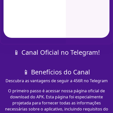
📱 Canal Oficial no Telegram!
📱 Benefícios do Canal
Descubra as vantagens de seguir a 456R no Telegram
O primeiro passo é acessar nossa página oficial de
download do APK. Esta página foi especialmente
projetada para fornecer todas as informações
necessárias sobre o aplicativo, incluindo requisitos do