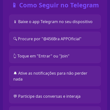
📱 Como Seguir no Telegram
📱 Baixe o app Telegram no seu dispositivo
🔍 Procure por "@456Bra APPOficial"
👆 Toque em "Entrar" ou "Join"
🔔 Ative as notificações para não perder
nada
💬 Participe das conversas e interaja