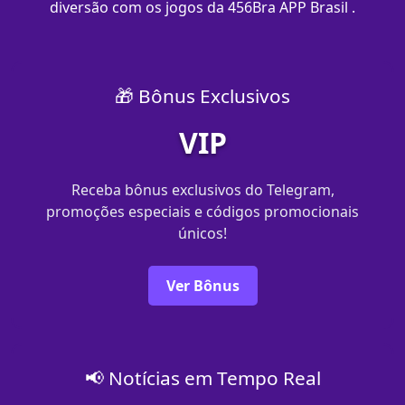
diversão com os jogos da 456Bra APP Brasil .
🎁 Bônus Exclusivos
VIP
Receba bônus exclusivos do Telegram,
promoções especiais e códigos promocionais
únicos!
Ver Bônus
📢 Notícias em Tempo Real