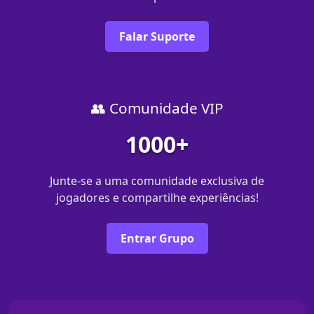
Falar Suporte
👥 Comunidade VIP
1000+
Junte-se a uma comunidade exclusiva de
jogadores e compartilhe experiências!
Entrar Grupo