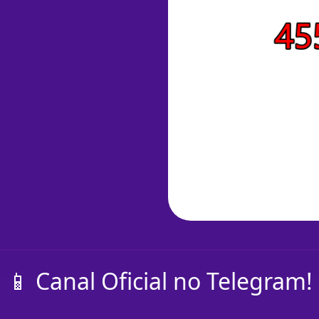
📱 Canal Oficial no Telegram!