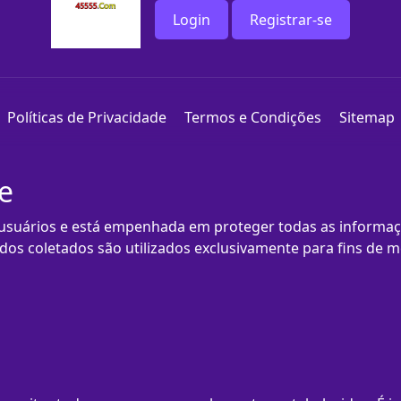
Login
Registrar-se
Políticas de Privacidade
Termos e Condições
Sitemap
de
s usuários e está empenhada em proteger todas as informaç
os coletados são utilizados exclusivamente para fins de m