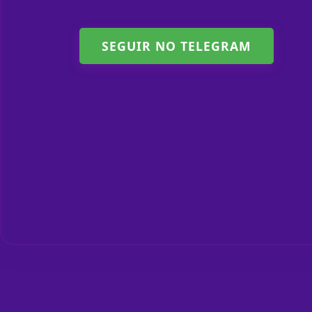
SEGUIR NO TELEGRAM