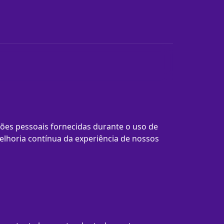
ões pessoais fornecidas durante o uso de
elhoria contínua da experiência de nossos