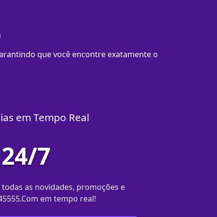
m
, garantindo que você encontre exatamente o
cias em Tempo Real
24/7
e todas as novidades, promoções e
45555.Com em tempo real!