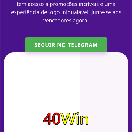
tem acesso a promoções incríveis e uma
experiência de jogo inigualável. Junte-se aos
vencedores agora!
SEGUIR NO TELEGRAM