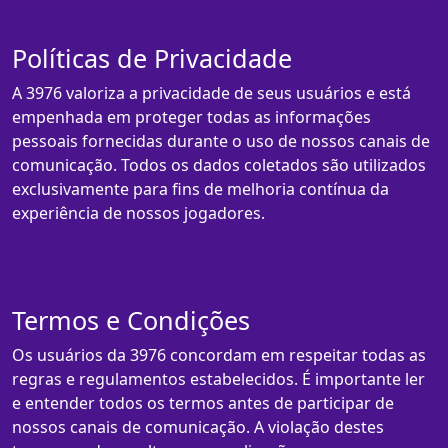
Políticas de Privacidade
A 3976 valoriza a privacidade de seus usuários e está
empenhada em proteger todas as informações
pessoais fornecidas durante o uso de nossos canais de
comunicação. Todos os dados coletados são utilizados
exclusivamente para fins de melhoria contínua da
experiência de nossos jogadores.
Termos e Condições
Os usuários da 3976 concordam em respeitar todas as
regras e regulamentos estabelecidos. É importante ler
e entender todos os termos antes de participar de
nossos canais de comunicação. A violação destes