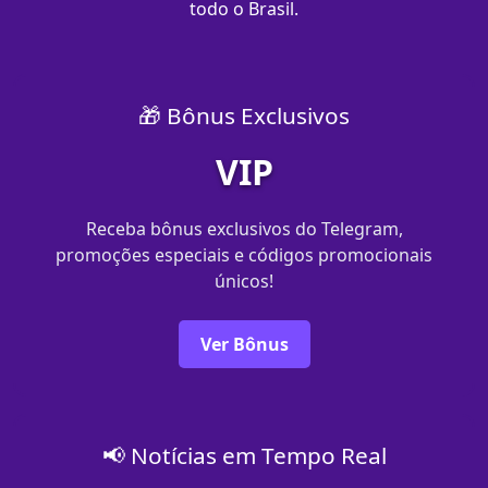
todo o Brasil.
🎁 Bônus Exclusivos
VIP
Receba bônus exclusivos do Telegram,
promoções especiais e códigos promocionais
únicos!
Ver Bônus
📢 Notícias em Tempo Real