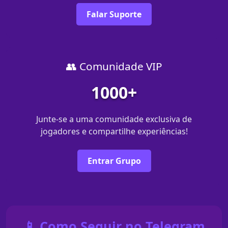
Falar Suporte
👥 Comunidade VIP
1000+
Junte-se a uma comunidade exclusiva de
jogadores e compartilhe experiências!
Entrar Grupo
📱 Como Seguir no Telegram