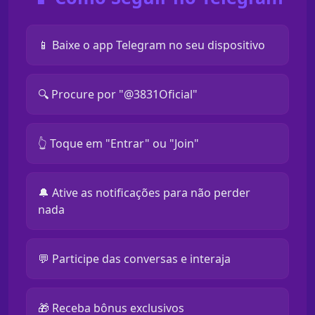
📱 Baixe o app Telegram no seu dispositivo
🔍 Procure por "@3831Oficial"
👆 Toque em "Entrar" ou "Join"
🔔 Ative as notificações para não perder
nada
💬 Participe das conversas e interaja
🎁 Receba bônus exclusivos