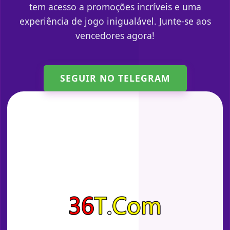
tem acesso a promoções incríveis e uma
experiência de jogo inigualável. Junte-se aos
vencedores agora!
SEGUIR NO TELEGRAM