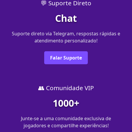
💬 Suporte Direto
Chat
Suporte direto via Telegram, respostas rápidas e
atendimento personalizado!
Falar Suporte
👥 Comunidade VIP
1000+
Junte-se a uma comunidade exclusiva de
jogadores e compartilhe experiências!