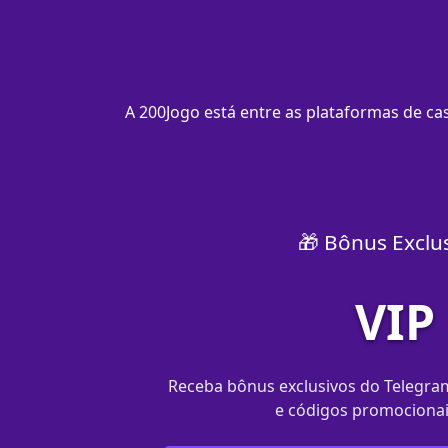
A 200Jogo está entre as plataformas de ca
🎁 Bônus Exclu
VIP
Receba bônus exclusivos do Telegra
e códigos promocionai