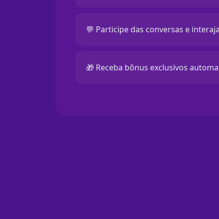
💬 Participe das conversas e interaj
🎁 Receba bônus exclusivos autom