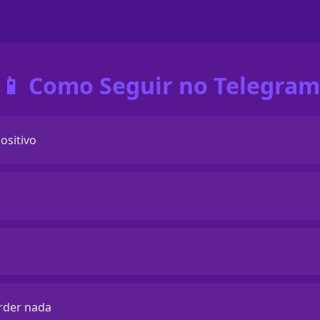
📱 Como Seguir no Telegram
ositivo
erder nada