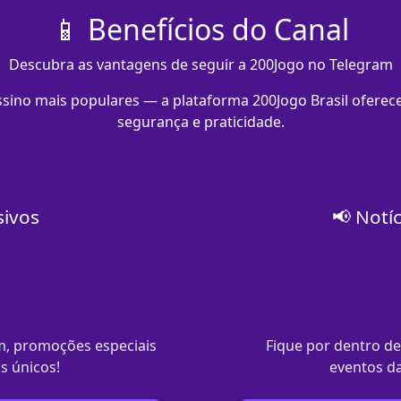
📱 Benefícios do Canal
Descubra as vantagens de seguir a 200Jogo no Telegram
ssino mais populares — a plataforma 200Jogo Brasil oferec
segurança e praticidade.
sivos
📢 Notí
m, promoções especiais
Fique por dentro d
s únicos!
eventos d