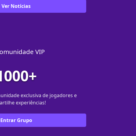
Ver Notícias
Comunidade VIP
1000+
unidade exclusiva de jogadores e
rtilhe experiências!
Entrar Grupo