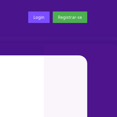
Login
Registrar-se