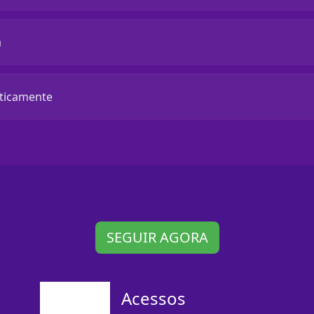
a
aticamente
SEGUIR AGORA
Acessos