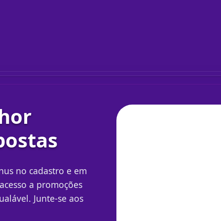
lhor
postas
nus no cadastro e em
 acesso a promoções
ualável. Junte-se aos