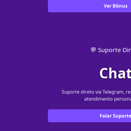
Ver Bônus
💬 Suporte Di
Cha
Suporte direto via Telegram, r
atendimento persona
Falar Suport