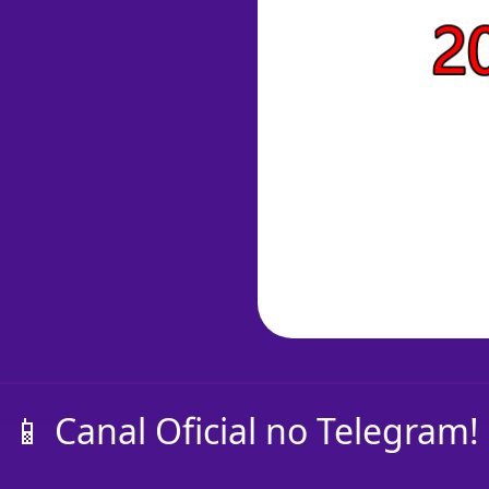
📱 Canal Oficial no Telegram!