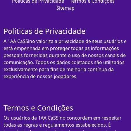
Políticas de Privacidade
Termos e Condições
Sitemap
Políticas de Privacidade
A 1AA CaSSino valoriza a privacidade de seus usuários e
está empenhada em proteger todas as informações
pessoais fornecidas durante o uso de nossos canais de
comunicação. Todos os dados coletados são utilizados
exclusivamente para fins de melhoria contínua da
experiência de nossos jogadores.
Termos e Condições
Os usuários da 1AA CaSSino concordam em respeitar
todas as regras e regulamentos estabelecidos. É