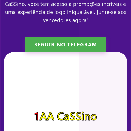
CaSSino, você tem acesso a promoções incríveis e
uma experiência de jogo inigualável. Junte-se aos
vencedores agora!
SEGUIR NO TELEGRAM