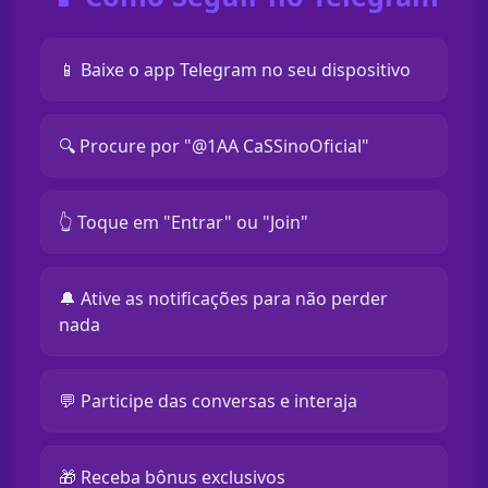
📱 Baixe o app Telegram no seu dispositivo
🔍 Procure por "@1AA CaSSinoOficial"
👆 Toque em "Entrar" ou "Join"
🔔 Ative as notificações para não perder
nada
💬 Participe das conversas e interaja
🎁 Receba bônus exclusivos