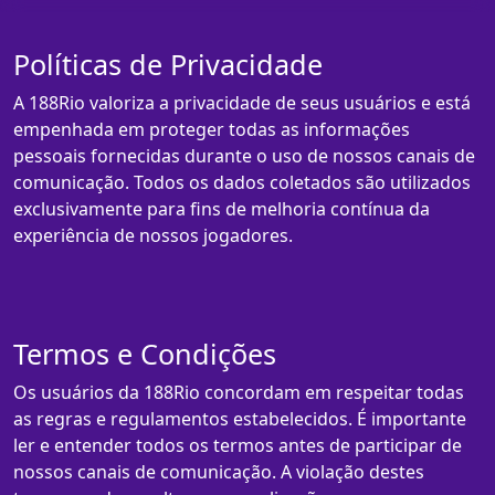
Políticas de Privacidade
A 188Rio valoriza a privacidade de seus usuários e está
empenhada em proteger todas as informações
pessoais fornecidas durante o uso de nossos canais de
comunicação. Todos os dados coletados são utilizados
exclusivamente para fins de melhoria contínua da
experiência de nossos jogadores.
Termos e Condições
Os usuários da 188Rio concordam em respeitar todas
as regras e regulamentos estabelecidos. É importante
ler e entender todos os termos antes de participar de
nossos canais de comunicação. A violação destes