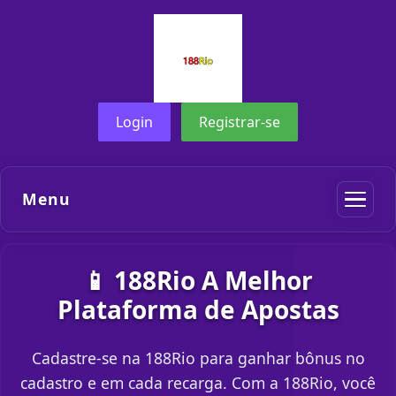
Login
Registrar-se
Menu
📱 188Rio A Melhor
Plataforma de Apostas
Cadastre-se na 188Rio para ganhar bônus no
cadastro e em cada recarga. Com a 188Rio, você