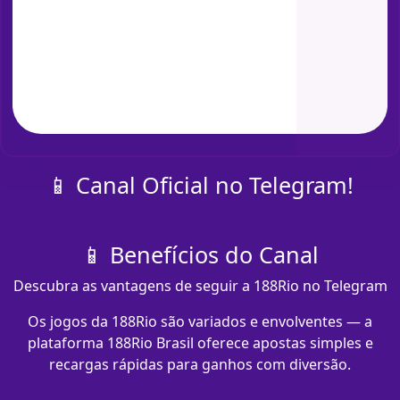
📱 Canal Oficial no Telegram!
📱 Benefícios do Canal
Descubra as vantagens de seguir a 188Rio no Telegram
Os jogos da 188Rio são variados e envolventes — a
plataforma 188Rio Brasil oferece apostas simples e
recargas rápidas para ganhos com diversão.