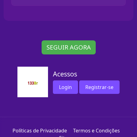
SEGUIR AGORA
Acessos
Login
Registrar-se
Políticas de Privacidade
Termos e Condições