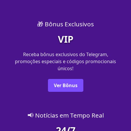
🎁 Bônus Exclusivos
VIP
Receba bônus exclusivos do Telegram,
promoções especiais e códigos promocionais
únicos!
Ver Bônus
📢 Notícias em Tempo Real
24/7