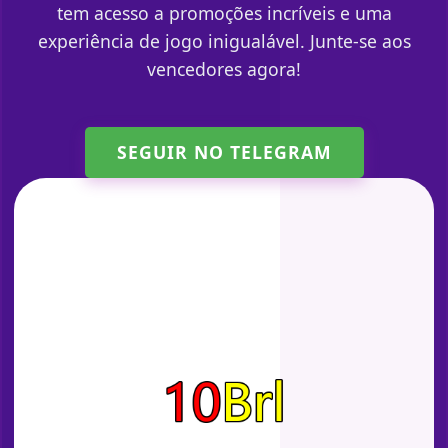
tem acesso a promoções incríveis e uma
experiência de jogo inigualável. Junte-se aos
vencedores agora!
SEGUIR NO TELEGRAM