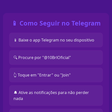
📱 Como Seguir no Telegram
📱 Baixe o app Telegram no seu dispositivo
🔍 Procure por "@10BrlOficial"
👆 Toque em "Entrar" ou "Join"
🔔 Ative as notificações para não perder
nada